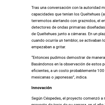
Tras una conversación con la autoridad 
capacidades que tenían los Queltehues (av
terremotos alertando con graznidos, el em
detectores de ondas primarias diseñadas 
de Queltehues junto a cámaras. En un pla
cuando ocurría un temblor, se activaban l
empezaban a gritar.
“Entonces pudimos demostrar de manera e
Basándonos en la observación de estos pá
eficientes, a un costo probablemente 100
mexicanas o japonesas”, indica.
Innovación
Según Céspedes, el proyecto comenzó a 
proyecto de tesis de su carrera, en el año