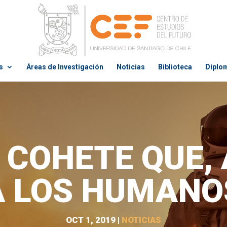
s
Áreas de Investigación
Noticias
Biblioteca
Diplo
L COHETE QUE, 
A LOS HUMANO
OCT 1, 2019
|
NOTICIAS