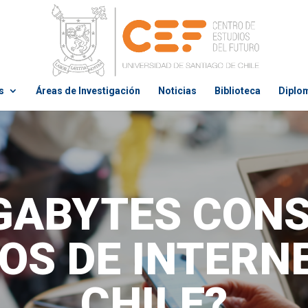
s
Áreas de Investigación
Noticias
Biblioteca
Diplo
GABYTES CON
OS DE INTERN
CHILE?