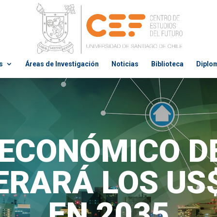
s
Áreas de Investigación
Noticias
Biblioteca
Diplo
ECONÓMICO DE
ERARÁ LOS US$
EN 2035