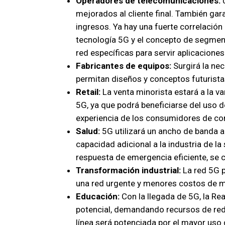
Operadores de telecomunicaciones:
mejorados al cliente final. También gar
ingresos. Ya hay una fuerte correlación 
tecnología 5G y el concepto de segment
red específicas para servir aplicaciones
Fabricantes de equipos:
Surgirá la nec
permitan diseños y conceptos futurista
Retail:
La venta minorista estará a la v
5G, ya que podrá beneficiarse del uso d
experiencia de los consumidores de com
Salud:
5G utilizará un ancho de banda al
capacidad adicional a la industria de l
respuesta de emergencia eficiente, se c
Transformación industrial:
La red 5G p
una red urgente y menores costos de 
Educación:
Con la llegada de 5G, la Re
potencial, demandando recursos de red
línea será potenciada por el mayor uso 