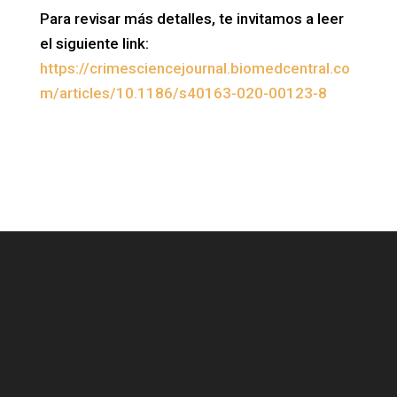
Para revisar más detalles, te invitamos a leer
el siguiente link:
https://crimesciencejournal.biomedcentral.co
m/articles/10.1186/s40163-020-00123-8