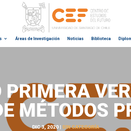
s
Áreas de Investigación
Noticias
Biblioteca
Diplo
Ó PRIMERA VER
DE MÉTODOS P
DIC 3, 2020
|
SIN CATEGORÍA